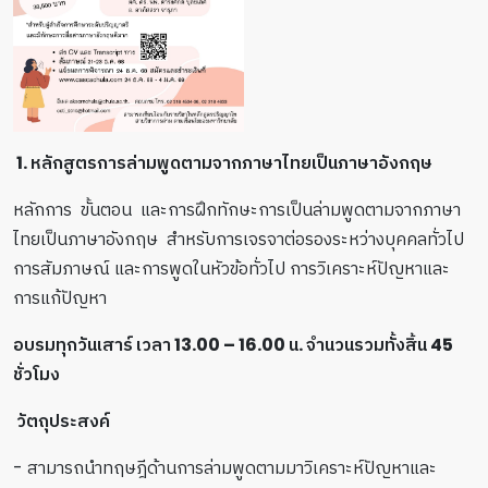
1. หลักสูตรการล่ามพูดตามจากภาษาไทยเป็นภาษาอังกฤษ
หลักการ ขั้นตอน และการฝึกทักษะการเป็นล่ามพูดตามจากภาษา
ไทยเป็นภาษาอังกฤษ สำหรับการเจรจาต่อรองระหว่างบุคคลทั่วไป
การสัมภาษณ์ และการพูดในหัวข้อทั่วไป การวิเคราะห์ปัญหาและ
การแก้ปัญหา
อบรมทุกวันเสาร์ เวลา 13.00 – 16.00 น. จำนวนรวมทั้งสิ้น 45
ชั่วโมง
วัตถุประสงค์
- สามารถนำทฤษฎีด้านการล่ามพูดตามมาวิเคราะห์ปัญหาและ