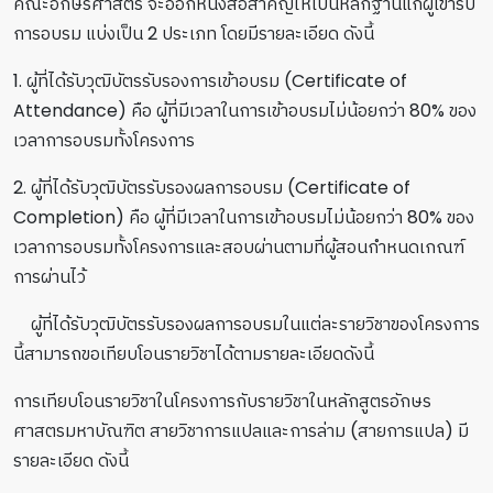
คณะอักษรศาสตร์ จะออกหนังสือสำคัญให้เป็นหลักฐานแก่ผู้เข้ารับ
การอบรม แบ่งเป็น 2 ประเภท โดยมีรายละเอียด ดังนี้
1. ผู้ที่ได้รับวุฒิบัตรรับรองการเข้าอบรม (Certificate of
Attendance) คือ ผู้ที่มีเวลาในการเข้าอบรมไม่น้อยกว่า 80% ของ
เวลาการอบรมทั้งโครงการ
2. ผู้ที่ได้รับวุฒิบัตรรับรองผลการอบรม (Certificate of
Completion) คือ ผู้ที่มีเวลาในการเข้าอบรมไม่น้อยกว่า 80% ของ
เวลาการอบรมทั้งโครงการและสอบผ่านตามที่ผู้สอนกำหนดเกณฑ์
การผ่านไว้
ผู้ที่ได้รับวุฒิบัตรรับรองผลการอบรมในแต่ละรายวิชาของโครงการ
นี้สามารถขอเทียบโอนรายวิชาได้ตามรายละเอียดดังนี้
การเทียบโอนรายวิชาในโครงการกับรายวิชาในหลักสูตรอักษร
ศาสตรมหาบัณฑิต สายวิชาการแปลและการล่าม (สายการแปล) มี
รายละเอียด ดังนี้