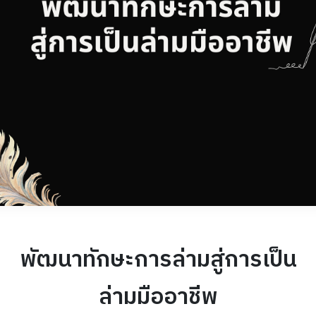
พัฒนาทักษะการล่ามสู่การเป็น
ล่ามมืออาชีพ