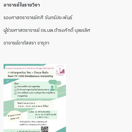
อาจารย์ในรายวิชา
รองศาสตราจารย์ศศี จันทร์ประพันธ์
ผู้ช่วยศาสตราจารย์ ดร.นพ.ดำรงศักดิ์ บุลยเลิศ
อาจารย์อาภัสสรา จารุภา