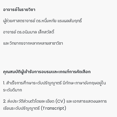
อาจารย์ในรายวิชา
ผู้ช่วยศาสตราจารย์ ดร.หนึ่งหทัย แรงผลสัมฤทธิ์
อาจารย์ ดร.อนิมมาล เล็กสวัสดิ์
และวิทยากรจากหลากหลายสาขาวิชา
คุณสมบัติผู้เข้ารับการอบรมและเกณฑ์การคัดเลือก
1. สำเร็จการศึกษาระดับปริญญาตรี มีทักษะภาษาอังกฤษอยู่ใน
ระดับดีมาก
2. ส่งประวัติส่วนตัวโดยละเอียด (CV) และเอกสารแสดงผลการ
เรียนระดับปริญญาตรี (Transcript)