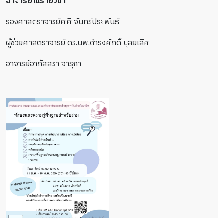
อาจารย์ในรายวิชา
รองศาสตราจารย์ศศี จันทร์ประพันธ์
ผู้ช่วยศาสตราจารย์ ดร.นพ.ดำรงศักดิ์ บุลยเลิศ
อาจารย์อาภัสสรา จารุภา